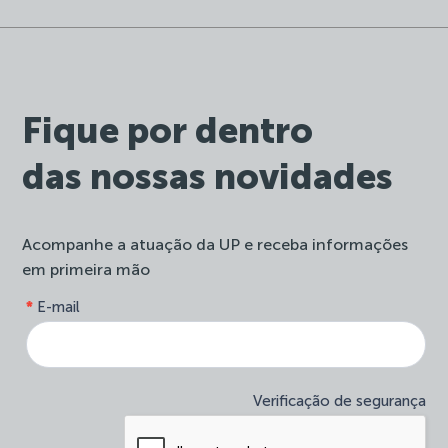
Fique por dentro
das nossas novidades
Acompanhe a atuação da UP e receba informações
em primeira mão
form-
*
E-mail
Se
site-
você
newsletter
é
humano,
deixe
Verificação de segurança
este
campo
em