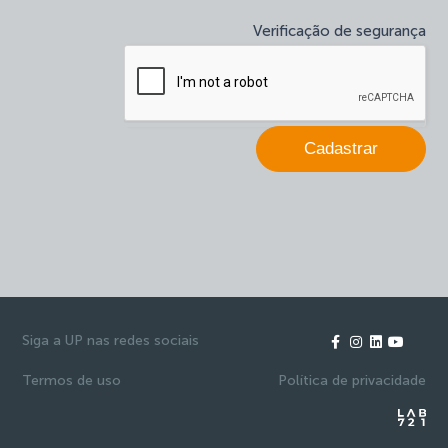
deixe
Verificação de segurança
este
campo
em
branco.
Cadastrar
Siga a UP nas redes sociais
Termos de uso
Política de privacidade