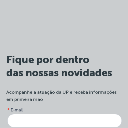
Fique por dentro
das nossas novidades
Acompanhe a atuação da UP e receba informações
em primeira mão
form-
*
E-mail
Se
site-
você
newsletter
é
humano,