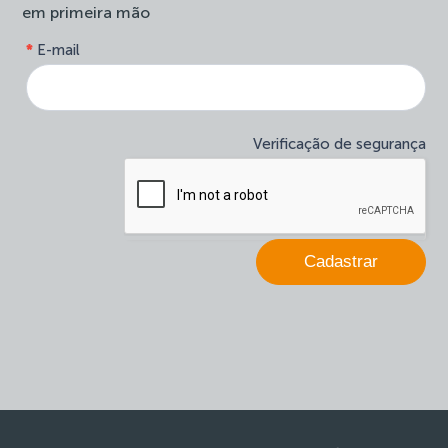
em primeira mão
form-
*
E-mail
Se
site-
você
newsletter
é
humano,
deixe
Verificação de segurança
este
campo
em
branco.
Cadastrar