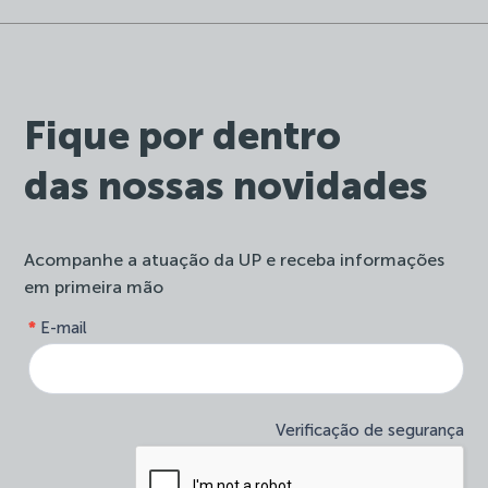
Fique por dentro
das nossas novidades
Acompanhe a atuação da UP e receba informações
em primeira mão
form-
*
E-mail
Se
site-
você
newsletter
é
humano,
deixe
Verificação de segurança
este
campo
em