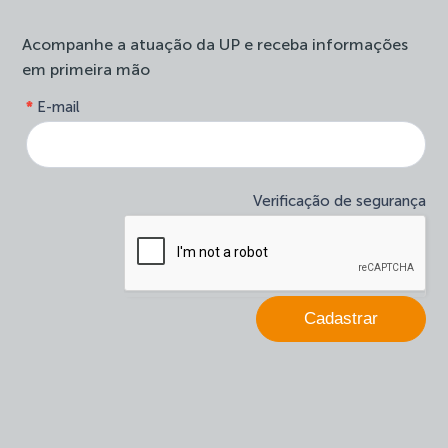
Acompanhe a atuação da UP e receba informações
em primeira mão
form-
*
E-mail
Se
site-
você
newsletter
é
humano,
deixe
Verificação de segurança
este
campo
em
branco.
Cadastrar