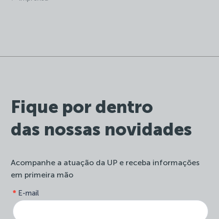
Fique por dentro
das nossas novidades
Acompanhe a atuação da UP e receba informações
em primeira mão
form-
*
E-mail
Se
site-
você
newsletter
é