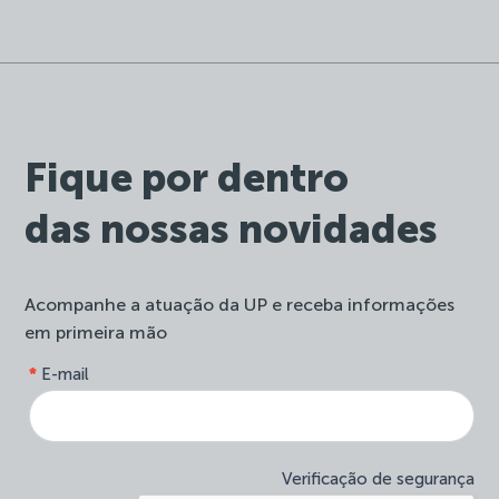
Fique por dentro
das nossas novidades
Acompanhe a atuação da UP e receba informações
em primeira mão
form-
*
E-mail
Se
site-
você
newsletter
é
humano,
deixe
Verificação de segurança
este