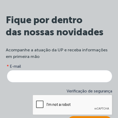
Fique por dentro
das nossas novidades
Acompanhe a atuação da UP e receba informações
em primeira mão
form-
*
E-mail
Se
site-
você
newsletter
é
humano,
deixe
Verificação de segurança
este
campo
em
branco.