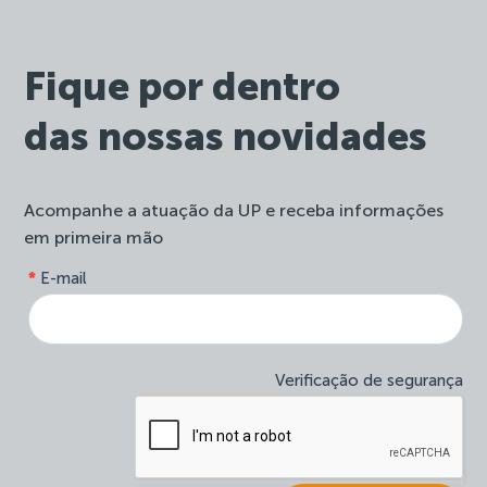
Fique por dentro
das nossas novidades
Acompanhe a atuação da UP e receba informações
em primeira mão
form-
*
E-mail
Se
site-
você
newsletter
é
humano,
deixe
Verificação de segurança
este
campo
em
branco.