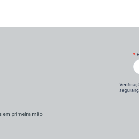
*
E
Verifica
seguranç
s em primeira mão