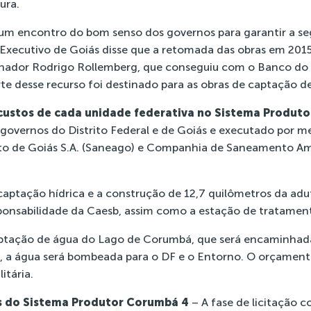
ura.
 um encontro do bom senso dos governos para garantir a se
Executivo de Goiás disse que a retomada das obras em 2015
rnador Rodrigo Rollemberg, que conseguiu com o Banco do 
te desse recurso foi destinado para as obras de captação d
custos de cada unidade federativa no Sistema Produt
 governos do Distrito Federal e de Goiás e executado por m
de Goiás S.A. (Saneago) e Companhia de Saneamento Ambi
ptação hídrica e a construção de 12,7 quilômetros da adut
ponsabilidade da Caesb, assim como a estação de tratamen
aptação de água do Lago de Corumbá, que será encaminha
s, a água será bombeada para o DF e o Entorno. O orçament
itária.
 do Sistema Produtor Corumbá 4
– A fase de licitação 