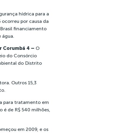
gurança hídrica para a
 ocorreu por causa da
Brasil financiamento
e água.
or Corumbá 4 –
O
eio do Consórcio
ental do Distrito
ora. Outros 15,3
to.
da para tratamento em
o é de R$ 540 milhões,
começou em 2009, e os