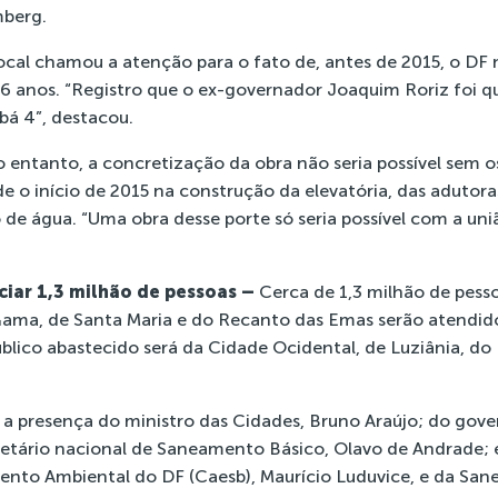
mberg.
ocal chamou a atenção para o fato de, antes de 2015, o DF 
6 anos. “Registro que o ex-governador Joaquim Roriz foi q
bá 4”, destacou.
o entanto, a concretização da obra não seria possível sem 
e o início de 2015 na construção da elevatória, das adutora
de água. “Uma obra desse porte só seria possível com a uni
ciar 1,3 milhão de pessoas –
Cerca de 1,3 milhão de pesso
ama, de Santa Maria e do Recanto das Emas serão atendido
úblico abastecido será da Cidade Ocidental, de Luziânia, 
 presença do ministro das Cidades, Bruno Araújo; do gove
cretário nacional de Saneamento Básico, Olavo de Andrade; 
to Ambiental do DF (Caesb), Maurício Luduvice, e da Sa