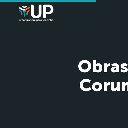
Obras
Corum