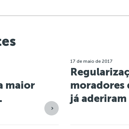
tes
17 de maio de 2017
Regulariza
 a maior
moradores 
.
já aderiram