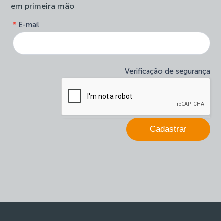
em primeira mão
form-
*
E-mail
Se
site-
você
newsletter
é
humano,
deixe
Verificação de segurança
este
campo
em
branco.
Cadastrar