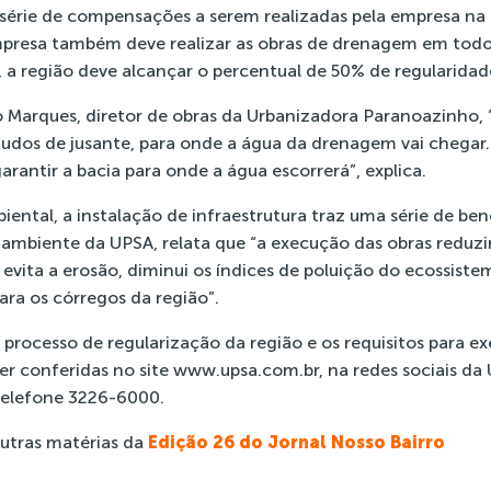
érie de compensações a serem realizadas pela empresa na 
empresa também deve realizar as obras de drenagem em tod
 a região deve alcançar o percentual de 50% de regularidad
Marques, diretor de obras da Urbanizadora Paranoazinho, 
dos de jusante, para onde a água da drenagem vai chegar.
arantir a bacia para onde a água escorrerá”, explica.
ental, a instalação de infraestrutura traz uma série de benef
mbiente da UPSA, relata que “a execução das obras reduzi
vita a erosão, diminui os índices de poluição do ecossistem
ara os córregos da região”.
 processo de regularização da região e os requisitos para e
r conferidas no site www.upsa.com.br, na redes sociais da
telefone 3226-6000.
outras matérias da
Edição 26 do Jornal Nosso Bairro