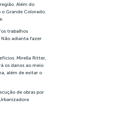
região. Além do
o o Grande Colorado.
e.
“os trabalhos
 Não adianta fazer
ícios. Mirella Ritter,
rá os danos ao meio
a, além de evitar o
xecução de obras por
 Urbanizadora