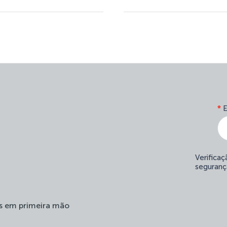
*
E
Verifica
seguranç
s em primeira mão