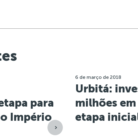
tes
6 de março de 2018
Urbitá: inv
etapa para
milhões em 
no Império
etapa inicia