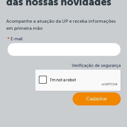
das nossas novidades
Acompanhe a atuação da UP e receba informações
em primeira mão
form-
*
E-mail
Se
site-
você
newsletter
é
humano,
deixe
Verificação de segurança
este
campo
em
branco.
Cadastrar