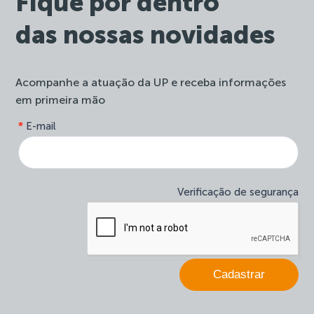
Fique por dentro
das nossas novidades
Acompanhe a atuação da UP e receba informações
em primeira mão
form-
*
E-mail
Se
site-
você
newsletter
é
humano,
deixe
Verificação de segurança
este
campo
em
branco.
Cadastrar