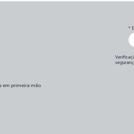
*
E
Verifica
seguranç
s em primeira mão