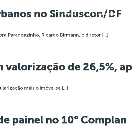
rbanos no Sinduscon/DF
Home
Institucional
a Paranoazinho, Ricardo Birmann, o diretor […]
m valorização de 26,5%, a
arização mais o imóvel se […]
 de painel no 10° Complan