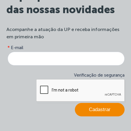
das nossas novidades
Acompanhe a atuação da UP e receba informações
em primeira mão
form-
*
E-mail
Se
site-
você
newsletter
é
humano,
deixe
Verificação de segurança
este
campo
em
branco.
Cadastrar