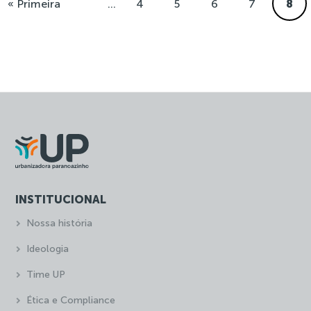
« Primeira
...
4
5
6
7
8
INSTITUCIONAL
Nossa história
Ideologia
Time UP
Ética e Compliance