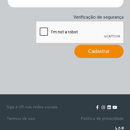
newsletter
é
humano,
deixe
Verificação de segurança
este
campo
em
branco.
Cadastrar
Siga a UP nas redes sociais
Termos de uso
Política de privacidade