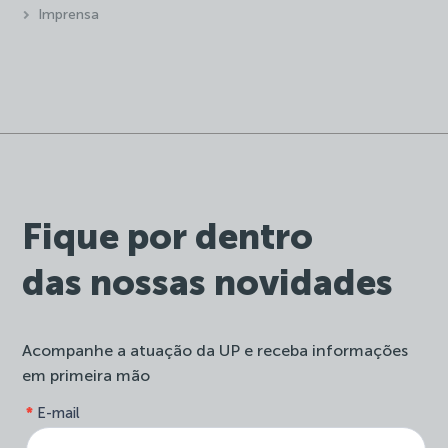
Imprensa
Fique por dentro
das nossas novidades
Acompanhe a atuação da UP e receba informações
em primeira mão
form-
*
E-mail
Se
site-
você