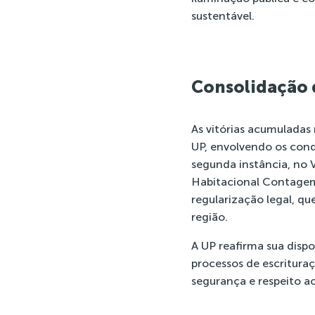
sustentável.
Consolidação 
As vitórias acumuladas
UP, envolvendo os cond
segunda instância, no 
Habitacional Contagem.
regularização legal, q
região.
A UP reafirma sua disp
processos de escritura
segurança e respeito a