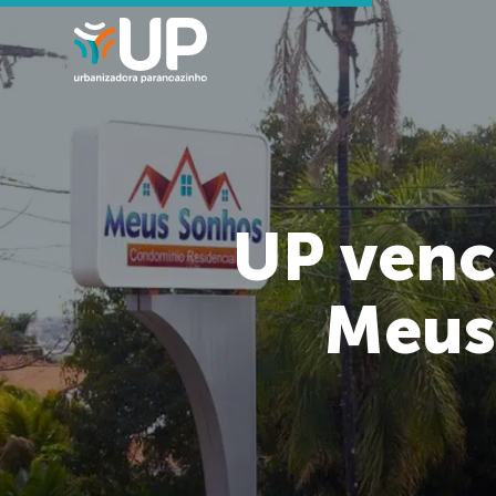
UP venc
Meus