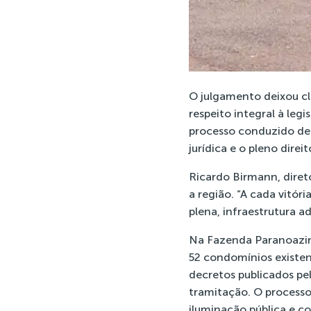
O julgamento deixou cla
respeito integral à leg
processo conduzido de 
jurídica e o pleno direit
Ricardo Birmann, diret
a região. “A cada vitó
plena, infraestrutura 
Na Fazenda Paranoazinh
52 condomínios existen
decretos publicados pe
tramitação. O processo
iluminação pública e 