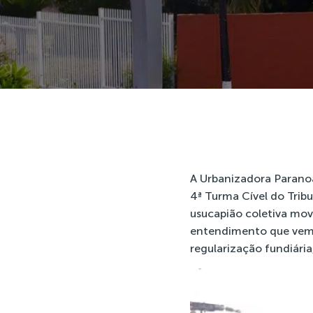
A Urbanizadora Paranoa
4ª Turma Cível do Tribun
usucapião coletiva mo
entendimento que vem s
regularização fundiária,