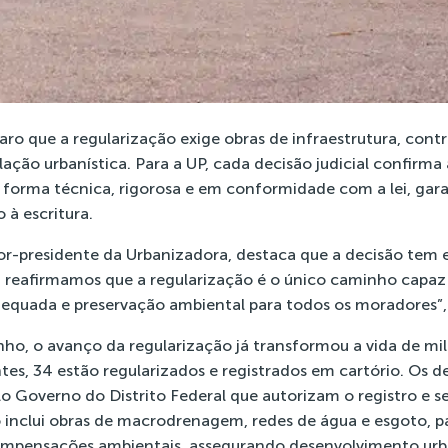
ro que a regularização exige obras de infraestrutura, cont
islação urbanística. Para a UP, cada decisão judicial confirm
forma técnica, rigorosa e em conformidade com a lei, gar
o à escritura.
or-presidente da Urbanizadora, destaca que a decisão tem e
ria reafirmamos que a regularização é o único caminho capaz
adequada e preservação ambiental para todos os moradores”,
o, o avanço da regularização já transformou a vida de milh
tes, 34 estão regularizados e registrados em cartório. Os
lo Governo do Distrito Federal que autorizam o registro e s
 inclui obras de macrodrenagem, redes de água e esgoto, 
compensações ambientais, assegurando desenvolvimento urb