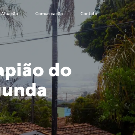
Atuação
Comunicação
Contato
apião do
gunda