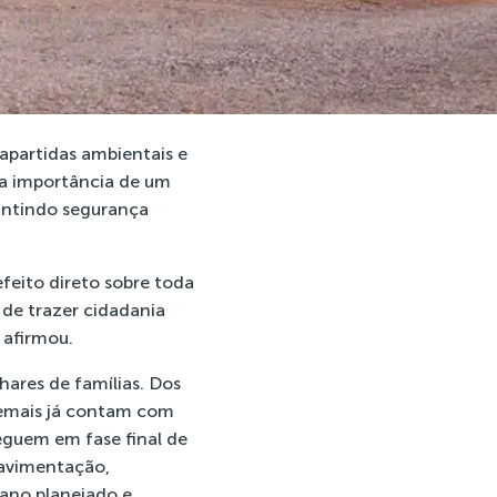
rapartidas ambientais e
a a importância de um
antindo segurança
feito direto sobre toda
 de trazer cidadania
 afirmou.
ares de famílias. Dos
 demais já contam com
eguem em fase final de
pavimentação,
ano planejado e