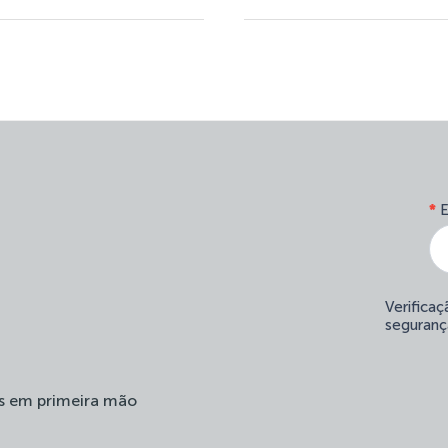
*
E
Verifica
seguranç
s em primeira mão