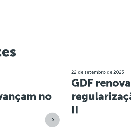
tes
22 de setembro de 2025
GDF renova
vançam no
regulariza
II