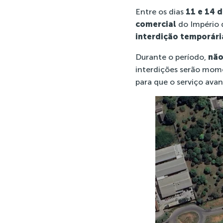
Entre os dias
11 e 14 
comercial
do Império d
interdição temporári
Durante o período,
não
interdições serão mom
para que o serviço avan