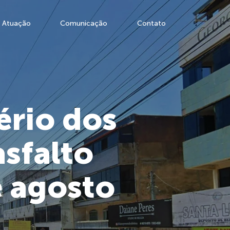
Atuação
Comunicação
Contato
ério dos
sfalto
e agosto