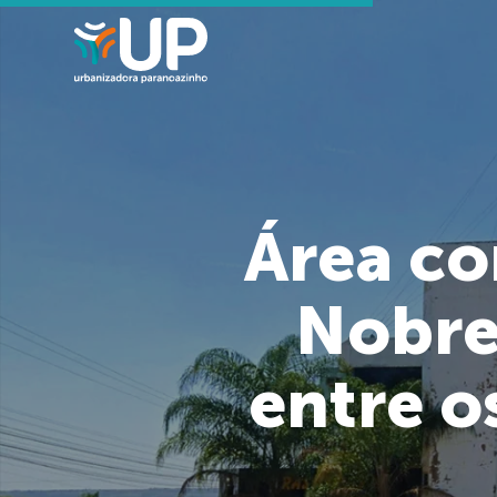
Área co
Nobre
entre o