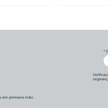
*
E
Verifica
seguranç
s em primeira mão