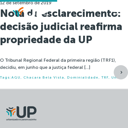
12 de setembro de 2019
Nota de esclarecimento:
decisão judicial reafirma
propriedade da UP
O Tribunal Regional Federal da primeira região (TRF1),
decidiu, em junho que a justiça federal […]
Tags:
AGU
,
Chacara Bela Vista
,
Dominialidade
,
TRF
,
União