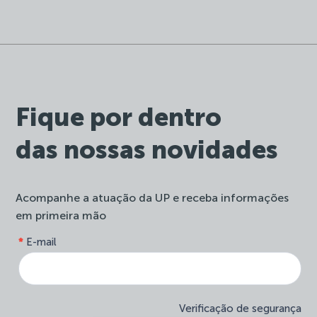
Fique por dentro
das nossas novidades
Acompanhe a atuação da UP e receba informações
em primeira mão
form-
*
E-mail
Se
site-
você
newsletter
é
humano,
deixe
Verificação de segurança
este