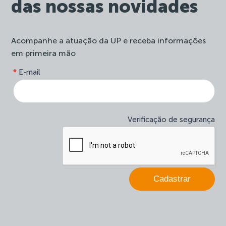
das nossas novidades
Acompanhe a atuação da UP e receba informações
em primeira mão
form-
*
E-mail
Se
site-
você
newsletter
é
humano,
deixe
Verificação de segurança
este
campo
em
branco.
Cadastrar