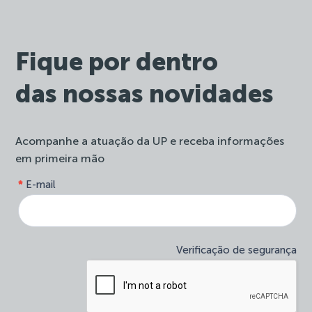
Fique por dentro
das nossas novidades
Acompanhe a atuação da UP e receba informações
em primeira mão
form-
*
E-mail
Se
site-
você
newsletter
é
humano,
deixe
Verificação de segurança
este
campo
em
branco.