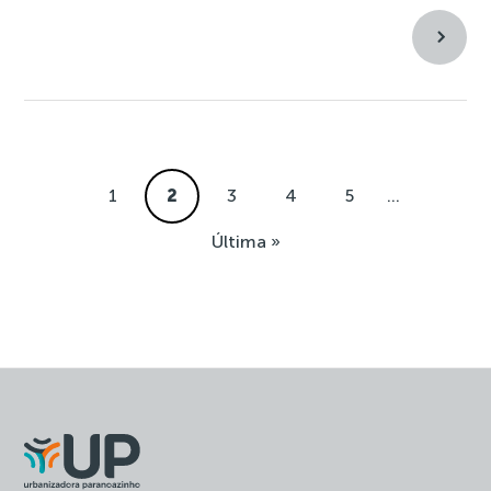
1
2
3
4
5
...
Última »