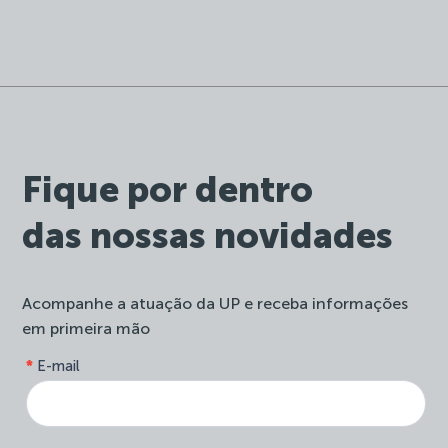
Fique por dentro
das nossas novidades
Acompanhe a atuação da UP e receba informações
em primeira mão
form-
*
E-mail
Se
site-
você
newsletter
é
humano,
deixe