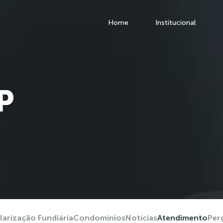
Home
Institucional
P
larização Fundiária
Condomínios
Notícias
Atendimento
Per