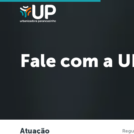
Fale com a U
Atuação
Regu