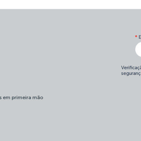
*
E
Verifica
seguranç
s em primeira mão