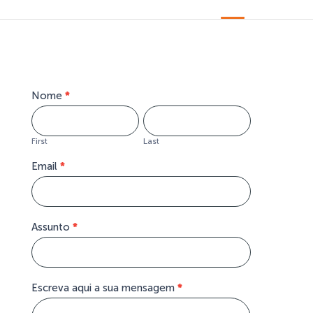
form-
Nome
Se
*
site-
você
contact
é
humano,
First
Last
deixe
este
Email
*
campo
em
branco.
Assunto
*
Escreva aqui a sua mensagem
*