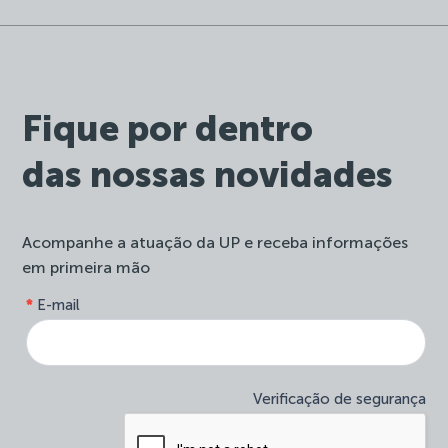
Fique por dentro
das nossas novidades
Acompanhe a atuação da UP e receba informações
em primeira mão
form-
*
E-mail
Se
site-
você
newsletter
é
humano,
deixe
Verificação de segurança
este
campo
em