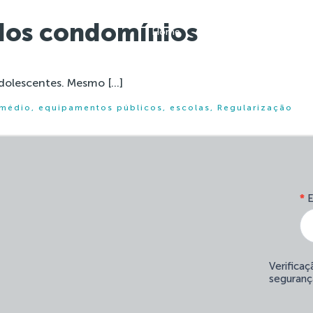
 dos condomínios
Home
Institucional
adolescentes. Mesmo […]
 médio
,
equipamentos públicos
,
escolas
,
Regularização
*
E
Verifica
seguranç