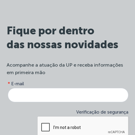
Fique por dentro
das nossas novidades
Acompanhe a atuação da UP e receba informações
em primeira mão
form-
*
E-mail
Se
site-
você
newsletter
é
humano,
deixe
Verificação de segurança
este
campo
em
branco.