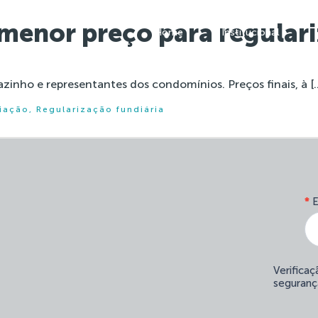
menor preço para regular
Home
Institucional
inho e representantes dos condomínios. Preços finais, à [
iação
,
Regularização fundiária
*
E
Verifica
seguranç