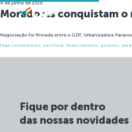
4 de junho de 2019
Moradores conquistam o 
Negociação foi firmada entre o GDF, Urbanizadora Paranoaz
Tags:
condomínios
,
escritura
,
financiamento
,
governo
,
med
Fique por dentro
das nossas novidades