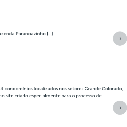
Atuação
Comunicação
Contato
Fazenda Paranoazinho […]
 54 condomínios localizados nos setores Grande Colorado,
o site criado especialmente para o processo de