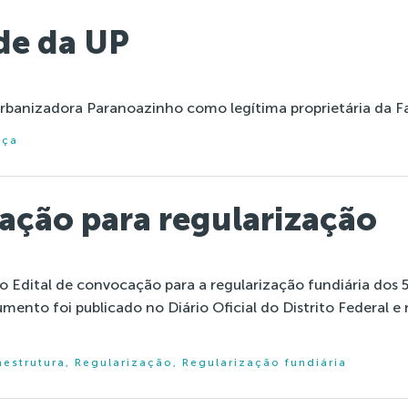
de da UP
Home
Institucional
rbanizadora Paranoazinho como legítima proprietária da 
iça
cação para regularização
 o Edital de convocação para a regularização fundiária dos
to foi publicado no Diário Oficial do Distrito Federal e n
aestrutura
,
Regularização
,
Regularização fundiária