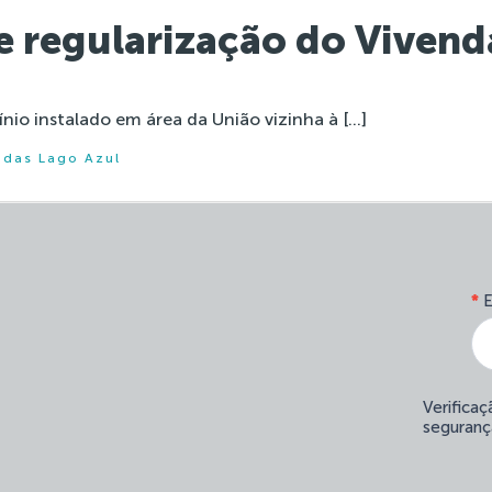
e regularização do Vivend
o instalado em área da União vizinha à […]
ndas Lago Azul
*
E
Verifica
seguranç