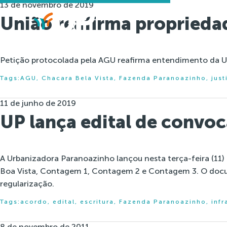
13 de novembro de 2019
União reafirma proprieda
Petição protocolada pela AGU reafirma entendimento da U
Tags:
AGU
,
Chacara Bela Vista
,
Fazenda Paranoazinho
,
just
11 de junho de 2019
UP lança edital de convo
A Urbanizadora Paranoazinho lançou nesta terça-feira (11)
Boa Vista, Contagem 1, Contagem 2 e Contagem 3. O documen
regularização.
Tags:
acordo
,
edital
,
escritura
,
Fazenda Paranoazinho
,
infr
8 de novembro de 2011