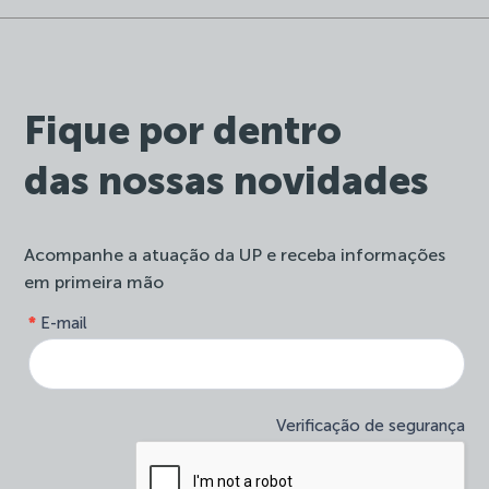
Fique por dentro
das nossas novidades
Acompanhe a atuação da UP e receba informações
em primeira mão
form-
*
E-mail
Se
site-
você
newsletter
é
humano,
deixe
Verificação de segurança
este
campo
em