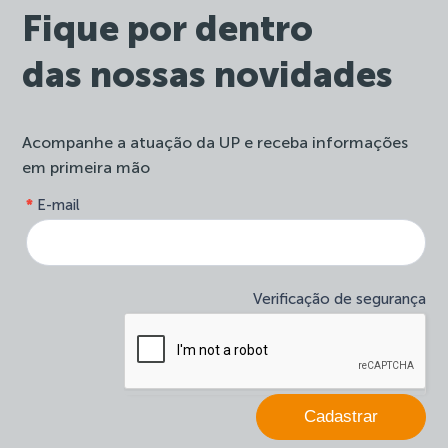
Fique por dentro
das nossas novidades
Acompanhe a atuação da UP e receba informações
em primeira mão
form-
*
E-mail
Se
site-
você
newsletter
é
humano,
deixe
Verificação de segurança
este
campo
em
branco.
Cadastrar