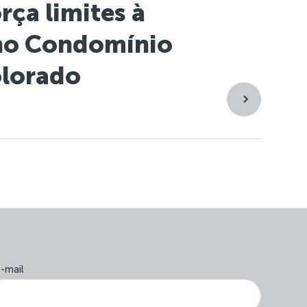
rça limites à
no Condomínio
lorado
form-
-mail
Se
site-
você
newsletter
é