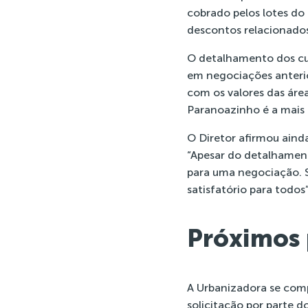
cobrado pelos lotes d
descontos relacionados 
O detalhamento dos cus
em negociações anterio
com os valores das áre
Paranoazinho é a mais b
O Diretor afirmou aind
“Apesar do detalhament
para uma negociação. 
satisfatório para todos”
Próximos 
A Urbanizadora se comp
solicitação por parte 