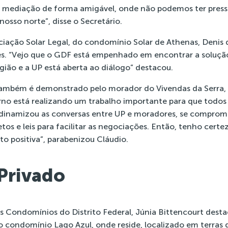
 mediação de forma amigável, onde não podemos ter pres
nosso norte”, disse o Secretário.
iação Solar Legal, do condomínio Solar de Athenas, Denis d
. “Vejo que o GDF está empenhado em encontrar a solução 
gião e a UP está aberta ao diálogo” destacou.
também é demonstrado pelo morador do Vivendas da Serra,
erno está realizando um trabalho importante para que todo
 dinamizou as conversas entre UP e moradores, se compro
tos e leis para facilitar as negociações. Então, tenho cert
o positiva”, parabenizou Cláudio.
 Privado
s Condomínios do Distrito Federal, Júnia Bittencourt dest
o condomínio Lago Azul, onde reside, localizado em terras d