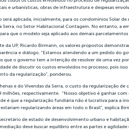
ou todos os custos envolvidos no processo de regularização,
 e urbanísticas, obras de infraestrutura e despesas envolv
 será aplicada, inicialmente, para os condomínios Solar de
a Serra, no Setor Habitacional Contagem. No entanto, a e
para que o modelo seja aplicado aos demais parcelamentos 
nte da UP, Ricardo Birmann, os valores propostos demonst
parência e diálogo. “Estamos atendendo a um pedido do go
s que o governo tem a intenção de resolver de uma vez por
dade de discutir os custos envolvidos no processo, pois iss
nto da regularização”, ponderou.
henas e do Vivendas da Serra, o custo da regularização de
9 milhões, respectivamente. “Nosso objetivo é ganhar com
e é que a regularização fundiária não é lucrativa para a ini
estariam regularizando áreas em todo o Brasil”, explica Bi
secretário de estado de desenvolvimento urbano e habitaç
 mediação deve buscar equilíbrio entre as partes e agilidade