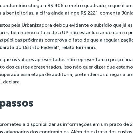
o condomínio chega a R$ 406 o metro quadrado, o que é u
a benfeitorias, a cifra ainda atinge R$ 222”, comenta Júnia
tos pela Urbanizadora deixou evidente o subsídio que já e
res, bem como o fato de a UP não estar lucrando com o pr
as públicas próximas comprova o fato de que a regularizaç
arata do Distrito Federal”, relata Birmann.
a que os valores apresentados não representam o preço fina
o dos custos apresentados, isso não quer dizer que estamo
Superada essa etapa de auditoria, pretendemos chegar a u
, declara.
passos
rometeu a disponibilizar as informações em um prazo de 2
dos advogados dos condomínios. Além do extrato dos custos