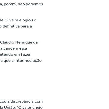
sa, porém, não podemos
e Oliveira elogiou o
definitiva para a
 Claudio Henrique da
s alcancem essa
metendo em fazer
eza que a intermediação
acou a discrepância com
a União. “O valor cheio