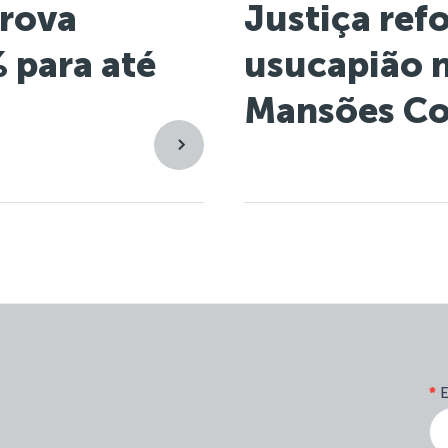
prova
Justiça refo
 para até
usucapião 
Mansões Co
*
E