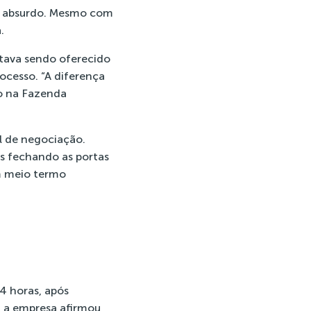
m absurdo. Mesmo com
.
stava sendo oferecido
ocesso. “A diferença
ão na Fazenda
l de negociação.
s fechando as portas
m meio termo
4 horas, após
, a empresa afirmou