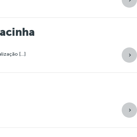
racinha
lização […]