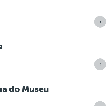
a
nha do Museu