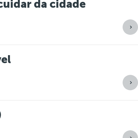
uidar da cidade
el
)