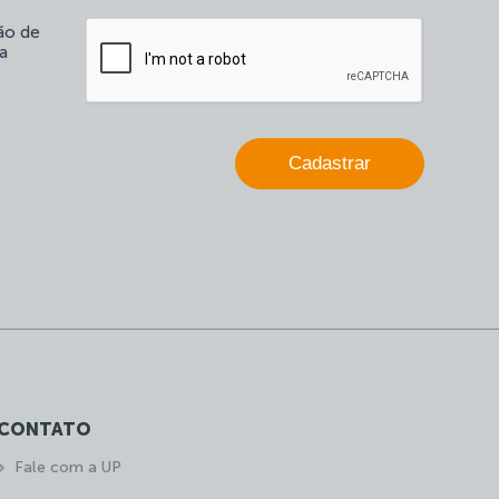
deixe
este
ção de
campo
a
em
branco.
Cadastrar
CONTATO
Fale com a UP