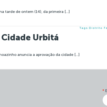
na tarde de ontem (14), da primeira […]
Tags:
Distrito F
a Cidade Urbitá
anoazinho anuncia a aprovação da cidade […]
*
E