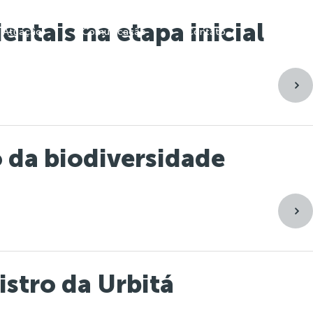
ntais na etapa inicial
Atuação
Comunicação
Contato
 da biodiversidade
istro da Urbitá