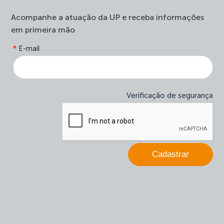
Acompanhe a atuação da UP e receba informações
em primeira mão
form-
*
E-mail
Se
site-
você
newsletter
é
humano,
deixe
Verificação de segurança
este
campo
em
branco.
Cadastrar